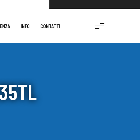
ENZA
INFO
CONTATTI
235TL