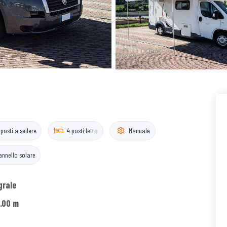
 posti a sedere
4 posti letto
Manuale
annello solare
grale
.00 m