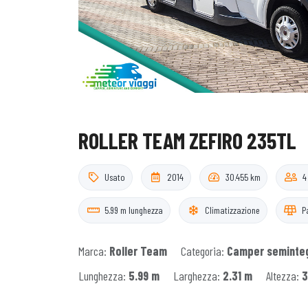
ROLLER TEAM ZEFIRO 235TL
Usato
2014
30.455 km
4
5.99 m lunghezza
Climatizzazione
P
Marca:
Roller Team
Categoria:
Camper seminte
Lunghezza:
5.99 m
Larghezza:
2.31 m
Altezza:
3