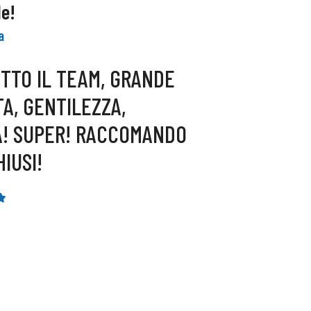
le!
a
UTTO IL TEAM, GRANDE
SERVIZI
A, GENTILEZZA,
À! SUPER! RACCOMANDO
IUSI!