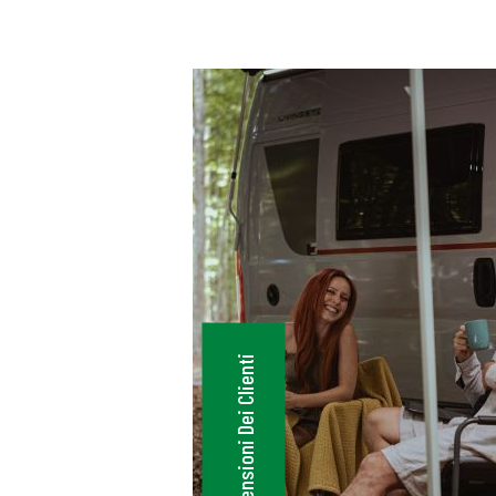
amente Molto Soddisfatti. Ci Ritorneremo…
Enzo Ver
I UN CAMPER PER UNA SETTIMANA PER
I CIRCA 2500 KM IN ALCUNE CAPITALI
. PERSONALE GENTILE, ACCOGLIENTE 
PONIBILE. IL CAMPER NOLEGGIATO
ENTE EFFICIENTE. DOTATO DI UN OTTI
ERO E UN CONDIZIONATORE NELLA ZON
Recensioni Dei Clienti
È ANCHE LA POSSIBILITÀ DI LASCIARE 
UTO NEL PARCHEGGIO DELL AZIENDA P
 PERIODO DEL NOLEGGIO SENZA NESSU