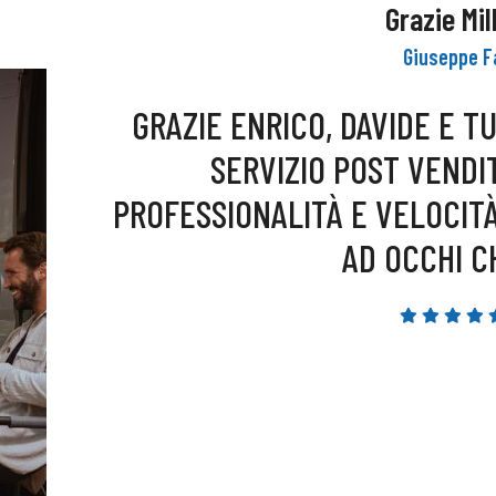
.
Grazie Mil
Giuseppe F
 UN
GRAZIE ENRICO, DAVIDE E T
SERVIZIO POST VENDIT
E
PROFESSIONALITÀ E VELOCIT
AD OCCHI CH
MO
A
LA
ER
N