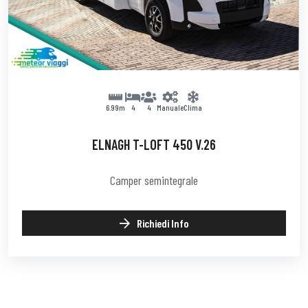
6.99m
4
4
Manuale
Clima
ELNAGH T-LOFT 450 V.26
Camper semintegrale
Richiedi Info