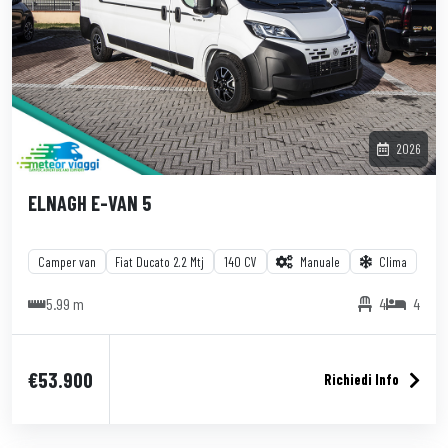
2026
ELNAGH E-VAN 5
Camper van
Fiat Ducato 2.2 Mtj
140 CV
Manuale
Clima
5.99 m
4
4
€53.900
Richiedi Info