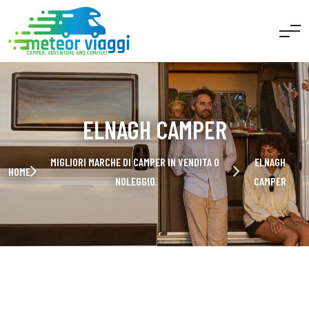
ELNAGH CAMPER
MIGLIORI MARCHE DI CAMPER IN VENDITA O
ELNAGH
HOME
NOLEGGIO
CAMPER