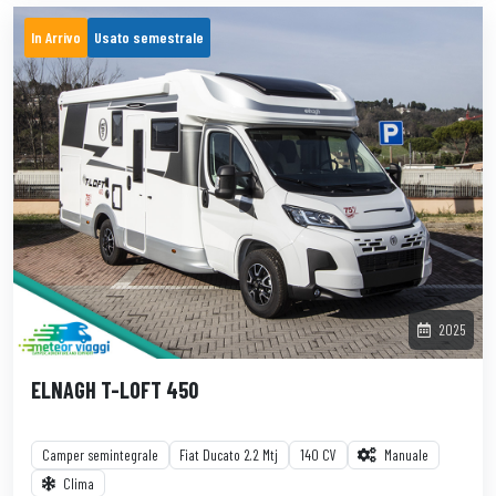
In Arrivo
Usato semestrale
2025
ELNAGH T-LOFT 450
Camper semintegrale
Fiat Ducato 2.2 Mtj
140 CV
Manuale
Clima