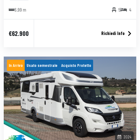
6.99 m
5
4
€62.900
Richiedi Info
In Arrivo
Usato semestrale
Acquisto Protetto
2024