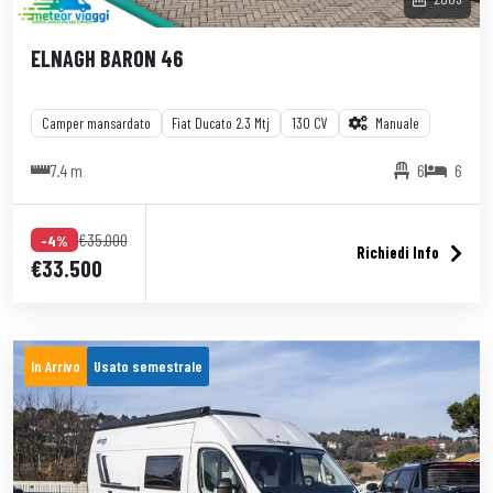
ELNAGH BARON 46
Camper mansardato
Fiat Ducato 2.3 Mtj
130 CV
Manuale
7.4 m
6
6
€35.000
-4%
Richiedi Info
€33.500
In Arrivo
Usato semestrale