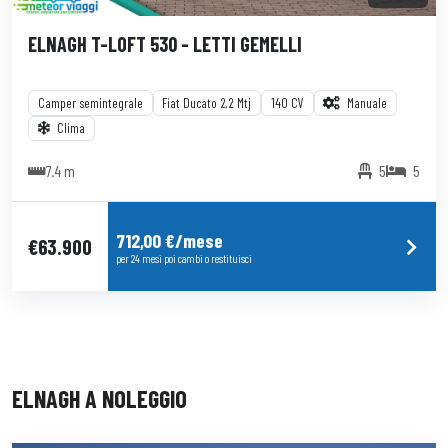
ELNAGH T-LOFT 530 - LETTI GEMELLI
Camper semintegrale
Fiat Ducato 2.2 Mtj
140 CV
Manuale
Clima
7.4 m
5
5
712,00 €/mese
€63.900
per 24 mesi poi cambi o restituisci
ELNAGH A NOLEGGIO