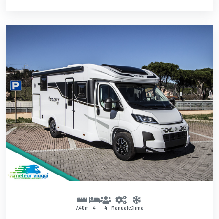
7.40m
4
4
Manuale
Clima