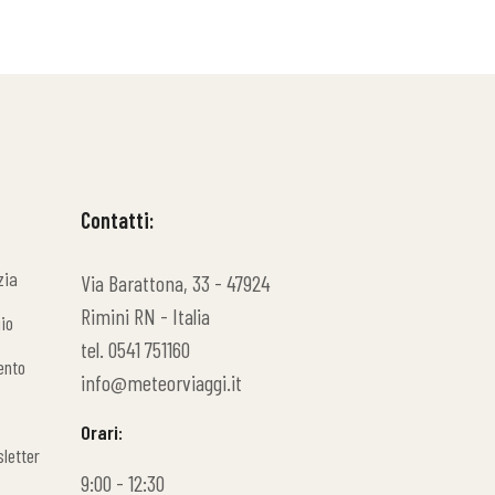
Contatti:
zia
Via Barattona, 33 - 47924
zia
Rimini RN - Italia
io
tel. 0541 751160
io
ento
info@meteorviaggi.it
ento
Orari:
sletter
9:00 - 12:30
sletter