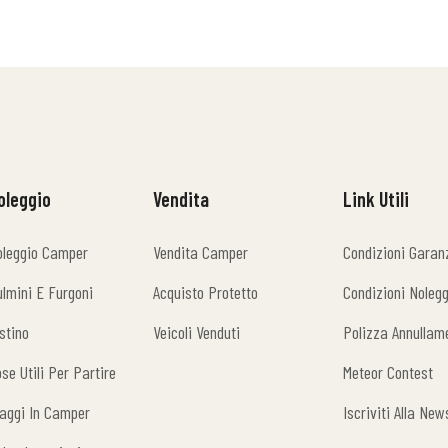
oleggio
Vendita
Link Utili
oleggio Camper
Vendita Camper
Condizioni Garan
oleggio Camper
Vendita Camper
Condizioni Garan
lmini E Furgoni
Acquisto Protetto
Condizioni Nolegg
lmini E Furgoni
Acquisto Protetto
Condizioni Nolegg
stino
Veicoli Venduti
Polizza Annullam
stino
Veicoli Venduti
Polizza Annullam
se Utili Per Partire
Meteor Contest
se Utili Per Partire
Meteor Contest
aggi In Camper
Iscriviti Alla New
aggi In Camper
Iscriviti Alla New