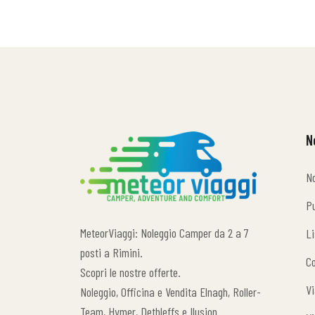
N
N
N
Pu
Pu
MeteorViaggi: Noleggio Camper da 2 a 7
Li
Li
posti a Rimini.
Co
Scopri le nostre offerte.
Co
Vi
Noleggio, Officina e Vendita Elnagh, Roller-
Vi
Team, Hymer, Dethleffs e Ilusion.