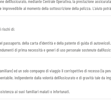
e dell’Assicurato, mediante Centrale Operativa, la prestazione assicurata 
o e imprevedibile al momento della sottoscrizione della polizza. L’aiuto potr
 rischi di:
l passaporto, della carta d’identità e della patente di guida di autoveicoli.
indumenti di prima necessità e generi di uso personale sostenute dall’Assicu
miliare) ed un solo compagno di viaggio il corrispettivo di recesso (la penal
tabile, indipendente dalla volontà dell’Assicurato e di gravità tale da impe
ssistenza ai suoi familiari malati o infortunati.