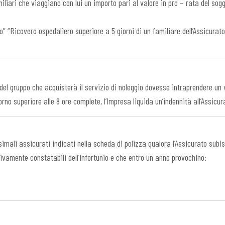
iliari che viaggiano con lui un importo pari al valore in pro – rata del sog
” “Ricovero ospedaliero superiore a 5 giorni di un familiare dell’Assicurato
l gruppo che acquisterà il servizio di noleggio dovesse intraprendere un v
orno superiore alle 8 ore complete, l’Impresa liquida un’indennità all’Assicu
mali assicurati indicati nella scheda di polizza qualora l’Assicurato subisc
ivamente constatabili dell’infortunio e che entro un anno provochino: