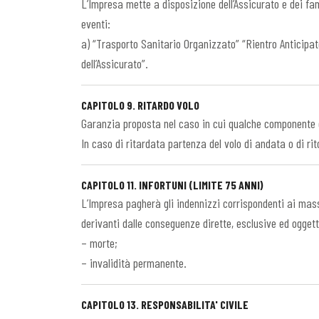
L’Impresa mette a disposizione dell’Assicurato e dei fam
eventi:
a) “Trasporto Sanitario Organizzato” “Rientro Anticipato
dell’Assicurato”.
CAPITOLO 9. RITARDO VOLO
Garanzia proposta nel caso in cui qualche componente de
In caso di ritardata partenza del volo di andata o di rit
CAPITOLO 11. INFORTUNI (LIMITE 75 ANNI)
L’Impresa pagherà gli indennizzi corrispondenti ai massi
derivanti dalle conseguenze dirette, esclusive ed oggett
– morte;
– invalidità permanente.
CAPITOLO 13. RESPONSABILITA' CIVILE