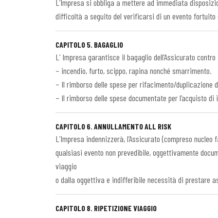
L’Impresa si obbliga a mettere ad immediata disposizion
difficoltà a seguito del verificarsi di un evento fortuit
CAPITOLO 5. BAGAGLIO
L’ Impresa garantisce il bagaglio dell’Assicurato contro i
– incendio, furto, scippo, rapina nonché smarrimento.
– Il rimborso delle spese per rifacimento/duplicazione de
– Il rimborso delle spese documentate per l’acquisto di 
CAPITOLO 6. ANNULLAMENTO ALL RISK
L’Impresa indennizzerà, l’Assicurato (compreso nucleo fa
qualsiasi evento non prevedibile, oggettivamente documen
viaggio
o dalla oggettiva e indifferibile necessità di prestare a
CAPITOLO 8. RIPETIZIONE VIAGGIO