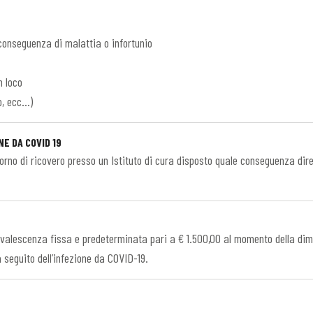
 conseguenza di malattia o infortunio
n loco
o, ecc…)
NE DA COVID 19
orno di ricovero presso un Istituto di cura disposto quale conseguenza dire
valescenza fissa e predeterminata pari a € 1.500,00 al momento della dimi
a seguito dell’infezione da COVID-19.