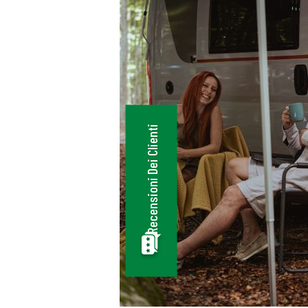
I CIRCA 2500 KM IN ALCUNE CAPITALI
. PERSONALE GENTILE, ACCOGLIENTE 
PONIBILE. IL CAMPER NOLEGGIATO
ENTE EFFICIENTE. DOTATO DI UN OTTI
ERO E UN CONDIZIONATORE NELLA ZON
Recensioni Dei Clienti
È ANCHE LA POSSIBILITÀ DI LASCIARE 
UTO NEL PARCHEGGIO DELL AZIENDA P
 PERIODO DEL NOLEGGIO SENZA NESSU
RE ADDEBITO. OTTIMA ASSISTENZA DEL
ONALE. COMPLESSIVAMENTE MOLTO
ODDISFATTI. CI RITORNEREMO….