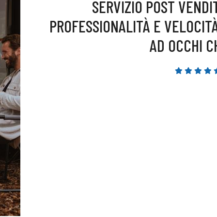
SERVIZIO POST VENDIT
E
PROFESSIONALITÀ E VELOCIT
AD OCCHI CH
MO
A
LA
ER
N