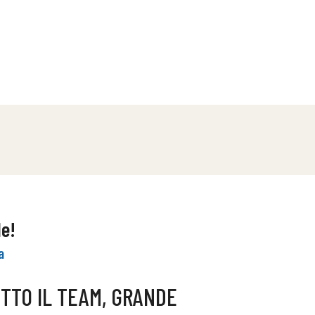
le!
a
UTTO IL TEAM, GRANDE
SERVIZI