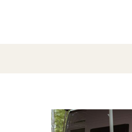
amente Molto Soddisfatti. Ci Ritorneremo…
Enzo Ver
I UN CAMPER PER UNA SETTIMANA PER