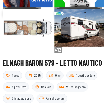
guarda il video
guarda il virtual tour
+13
ELNAGH BARON 579 - LETTO NAUTICO
Nuovo
2025
0 km
4 posti a sedere
4 posti letto
Manuale
7.40 m lunghezza
Climatizzazione
Pannello solare