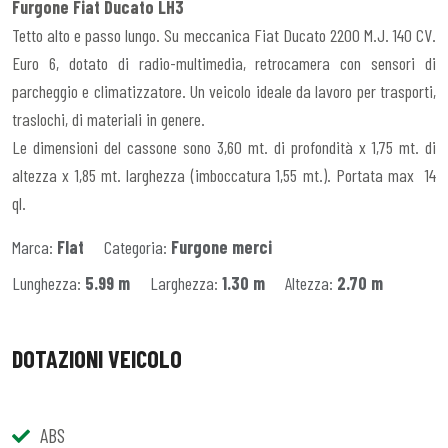
Furgone Fiat Ducato LH3
Tetto alto e passo lungo. Su meccanica Fiat Ducato 2200 M.J. 140 CV.
Euro 6, dotato di radio-multimedia, retrocamera con sensori di
parcheggio e climatizzatore. Un veicolo ideale da lavoro per trasporti,
traslochi, di materiali in genere.
Le dimensioni del cassone sono 3,60 mt. di profondità x 1,75 mt. di
altezza x 1,85 mt. larghezza (imboccatura 1,55 mt.). Portata max 14
ql.
Marca:
FIat
Categoria:
Furgone merci
Lunghezza:
5.99 m
Larghezza:
1.30 m
Altezza:
2.70 m
DOTAZIONI VEICOLO
ABS