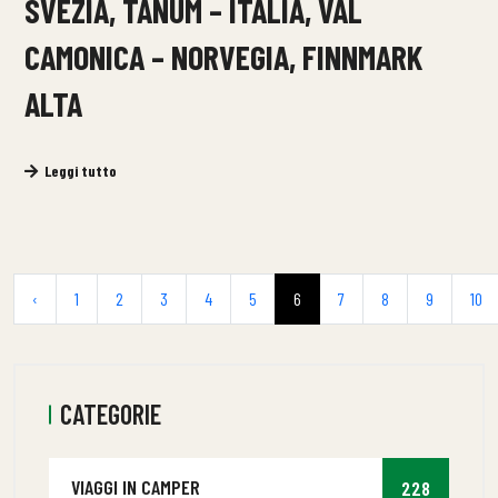
SVEZIA, TANUM – ITALIA, VAL
CAMONICA – NORVEGIA, FINNMARK
ALTA
Leggi tutto
‹
1
2
3
4
5
6
7
8
9
10
CATEGORIE
VIAGGI IN CAMPER
228