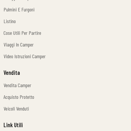
Noleggio Camper
Pulmini E Furgoni
Pulmini E Furgoni
Listino
Listino
Cose Utili Per Partire
Cose Utili Per Partire
Viaggi In Camper
Viaggi In Camper
Video Istruzioni Camper
Video Istruzioni Camper
Vendita
Vendita Camper
Vendita Camper
Acquisto Protetto
Acquisto Protetto
Veicoli Venduti
Veicoli Venduti
Link Utili