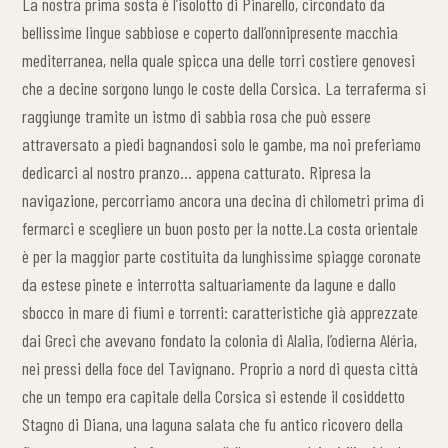
La nostra prima sosta è l’isolotto di Pinarello, circondato da
bellissime lingue sabbiose e coperto dall’onnipresente macchia
mediterranea, nella quale spicca una delle torri costiere genovesi
che a decine sorgono lungo le coste della Corsica. La terraferma si
raggiunge tramite un istmo di sabbia rosa che può essere
attraversato a piedi bagnandosi solo le gambe, ma noi preferiamo
dedicarci al nostro pranzo… appena catturato. Ripresa la
navigazione, percorriamo ancora una decina di chilometri prima di
fermarci e scegliere un buon posto per la notte.La costa orientale
è per la maggior parte costituita da lunghissime spiagge coronate
da estese pinete e interrotta saltuariamente da lagune e dallo
sbocco in mare di fiumi e torrenti: caratteristiche già apprezzate
dai Greci che avevano fondato la colonia di Alalia, l’odierna Aléria,
nei pressi della foce del Tavignano. Proprio a nord di questa città
che un tempo era capitale della Corsica si estende il cosiddetto
Stagno di Diana, una laguna salata che fu antico ricovero della