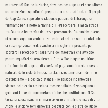
nei pressi di Rue de la Marine, dove con poca spesa ci concediamo
un sostanzioso spuntino.Ci prepariamo ora ad affrontare il periplo
del Cap Corse: superato lo stupendo paesino di Erbalunga ci
fermiamo per la notte a Marina di Pietracorbara, a metà strada
tra Bastia e l’estremità del tozzo promontorio. Da qualche giorno
ci accompagna un vento proveniente dal settore sud-orientale che
ci sospinge verso nord, e anche al risveglio si ripresenta per
scortarci e proteggerci dalla furia del maestrale che avrebbe
potuto impedirci di scavalcare il Dito. A Macinaggio un ultimo
rifornimento di acqua e di viveri, poi pagaiamo fino alla riserva
naturale delle isole di Finocchiarola, incrociamo alcuni delfini e
costeggiamo – a debita distanza – le spiagge incantevoli e
vietate del piccolo arcipelago, mentre dall’alto ci sorvegliano i
gabbiani.Le verdi rocce metamorfiche che costituiscono il Cap
Corse si specchiano in un mare azzurro cristallino e ricco di vita.
Anche le antiche torri genovesi, costruite con le pietre del luogo,