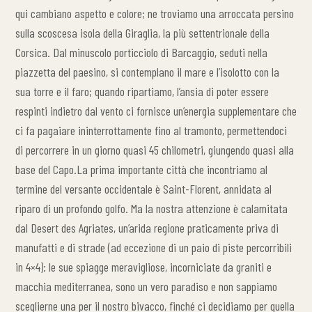
qui cambiano aspetto e colore; ne troviamo una arroccata persino
sulla scoscesa isola della Giraglia, la più settentrionale della
Corsica. Dal minuscolo porticciolo di Barcaggio, seduti nella
piazzetta del paesino, si contemplano il mare e l’isolotto con la
sua torre e il faro; quando ripartiamo, l’ansia di poter essere
respinti indietro dal vento ci fornisce un’energia supplementare che
ci fa pagaiare ininterrottamente fino al tramonto, permettendoci
di percorrere in un giorno quasi 45 chilometri, giungendo quasi alla
base del Capo.La prima importante città che incontriamo al
termine del versante occidentale è Saint-Florent, annidata al
riparo di un profondo golfo. Ma la nostra attenzione è calamitata
dal Desert des Agriates, un’arida regione praticamente priva di
manufatti e di strade (ad eccezione di un paio di piste percorribili
in 4×4): le sue spiagge meravigliose, incorniciate da graniti e
macchia mediterranea, sono un vero paradiso e non sappiamo
sceglierne una per il nostro bivacco, finché ci decidiamo per quella