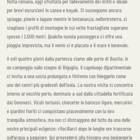
flotta romana, oggi sfruttata per l’allevamento dei mitili e ideale
per brevi escursioni in canoa e kayak. Si susseguono ancora
spiagge, pinete e lagune mentre in lontananza, nell’entroterra, si
stagliano i profili di montagne le cui vette frastagliate superano
spesso i 2.000 metri. Qualche nuvola passeggera ci offre una
pioggia imprevista, ma il vento si è placato e il mare è benevolo.
A soli quattro giorni dalla partenza siamo alle porte di Bastia, in
un campeggio sullo stagno di Biguglia. Il capoluogo dipartimentale
ci invita a una sosta prolungata e finiremo con l’eleggerlo come
uno dei centri più gradevoli dell’isola. La nostra visita si concentra
intorno al vecchio porto, dominato a sud dalla cittadella fortificata
dai Genovesi. Vicoli tortuosi, chiesette in barocco ligure, mercatini
e giardini fioriti ci conquistano piacevolmente con la loro
tranquilla atmosfera, ma non ci distraggono del tutto da una delle
nostre principali esigenze: rifocillarci dopo le lunghe ore trascorse
sull’acqua a pagaiare. Qui provvederà alla bisogna una boulangerie