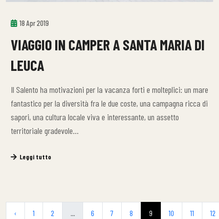
18 Apr 2019
VIAGGIO IN CAMPER A SANTA MARIA DI
LEUCA
Il Salento ha motivazioni per la vacanza forti e molteplici: un mare
fantastico per la diversità fra le due coste, una campagna ricca di
sapori, una cultura locale viva e interessante, un assetto
territoriale gradevole…
Leggi tutto
‹
1
2
...
6
7
8
9
10
11
12